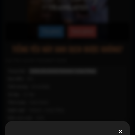
Tải phim
Xem phim
TIẾNG YÊU NÀY ANH DỊCH ĐƯỢC KHÔNG?
Can This Love Be Translated? (2026)
Trạng thái:
Hoàn tất (12/12) Vietsub + Lồng Tiếng
Đạo diễn:
N/A
Thời lượng:
60 phút/tập
Số tập:
12 Tập
Tình trạng:
Hoàn thành
Ngôn ngữ:
Vietsub + Lồng Tiếng
Năm sản xuất:
2026
Quốc gia:
Hàn Quốc
×
Thể loại:
Hài Hước
,
Chính kịch