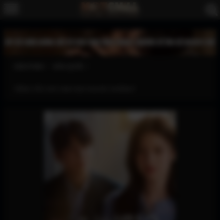
XEM PHIM
HÀN QUỐC
TIẾNG YÊU NÀY ANH DỊCH ĐƯỢC KHÔNG?