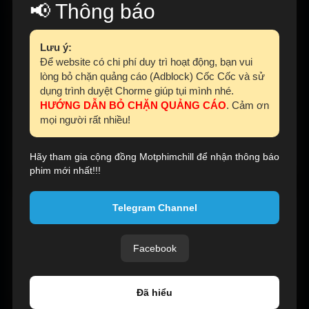
📢 Thông báo
Diễn viên:
김선호
,
고윤정
,
福士蒼汰
,
이이담
,
최우성
,
김원해
Lưu ý:
Để website có chi phí duy trì hoạt động, bạn vui
lòng bỏ chặn quảng cáo (Adblock) Cốc Cốc và sử
(
7.9
điểm /
279
lượt)
dụng trình duyệt Chorme giúp tụi mình nhé.
HƯỚNG DẪN BỎ CHẶN QUẢNG CÁO
. Cảm ơn
mọi người rất nhiều!
TẬP MỚI NHẤT :
Tập 12
Tập 11
Tập 10
Tập 9
Tập 8
Hãy tham gia cộng đồng Motphimchill để nhận thông báo
phim mới nhất!!!
NỘI DUNG PHIM
Telegram Channel
Tiếng yêu này anh dịch được không?
Đi khắp thế giới để quay chương trình truyền hình, cảm xúc
Facebook
của một người nổi tiếng và phiên dịch viên của cô lại chẳng
thể nào thông dịch. Liệu tình yêu có tìm được ngôn ngữ
riêng?
Đã hiểu