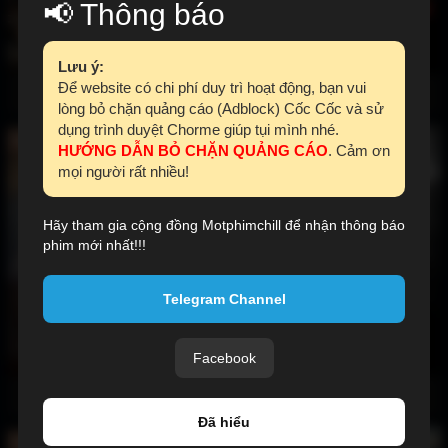
📢 Thông báo
Lưu ý:
Để website có chi phí duy trì hoạt động, bạn vui
Họ gọi Ngài là OG 2025
Nữ Cảnh Sát 2 2019
lòng bỏ chặn quảng cáo (Adblock) Cốc Cốc và sử
dụng trình duyệt Chorme giúp tụi mình nhé.
Full Vietsub
Full Vietsub + Thuyết Minh
HƯỚNG DẪN BỎ CHẶN QUẢNG CÁO
. Cảm ơn
mọi người rất nhiều!
Hãy tham gia cộng đồng Motphimchill để nhận thông báo
phim mới nhất!!!
Telegram Channel
Facebook
Sử Thi Baahubali 3 2025
Người Hùng Marco 2024
Đã hiểu
Full Vietsub
Hoàn Tất (8/8) Vietsub