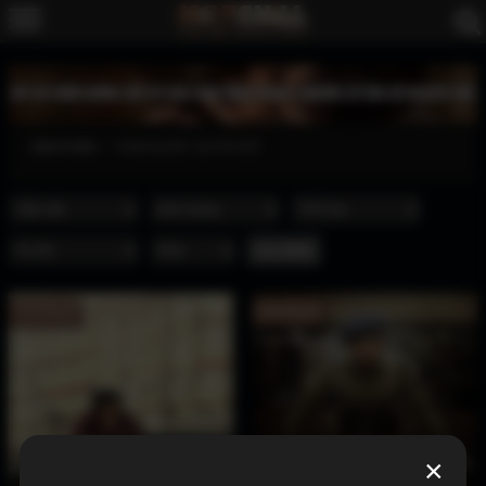
XEM PHIM
PHIM QUỐC GIA ẤN ĐỘ
Full Vietsub
Full Vietsub
×