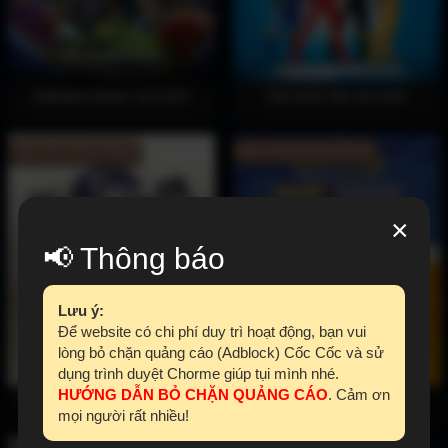
BoBoiBoy Galaxy: Sori 2023
Siêu Nhân Sấm Sét 2004
Hoàn Tất (12/12) Vietsub
Hoàn Tất (145/145) Vietsub
×
📢 Thông báo
Lưu ý:
Để website có chi phí duy trì hoạt động, bạn vui
lòng bỏ chặn quảng cáo (Adblock) Cốc Cốc và sử
dụng trình duyệt Chorme giúp tụi mình nhé.
HƯỚNG DẪN BỎ CHẶN QUẢNG CÁO
. Cảm ơn
Thức Tỉnh Ở Thế Giới Khác (Phần
Pokémon: Mặt Trời & Mặt Trăng
mọi người rất nhiều!
1) 2017
2019