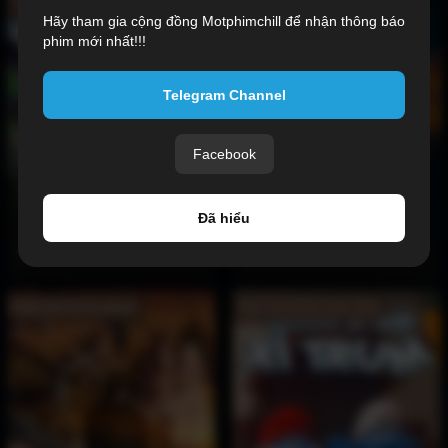
Hoàn Tất (25/25) Vietsub
Hoàn Tất (15/15) Vietsub
Hãy tham gia cộng đồng Motphimchill để nhận thông báo
phim mới nhất!!!
Telegram Channel
Facebook
Đã hiểu
Thợ Săn Game Rác (Phần 1) 2023
Cấp Độ Bí Mật 2024
Hoàn Tất (12/12) Vietsub
Hoàn Tất (26/26) Lồng Tiếng