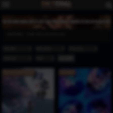
XEM PHIM
PHIM THỂ LOẠI KHOA HỌC
Hoàn Tất (16/16) Vietsub
Full Vietsub