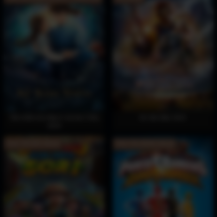
Tiên Kiếm Kỳ Hiệp 6: Kỳ Kim Triêu
Kẻ Săn Bão 2024
2024
Hoàn Tất (6/6) Vietsub
Hoàn Tất (39/39) Vietsub