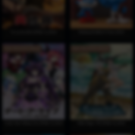
Tu La Dị Giới (Phần 1) 2024
Những Bí Mật Xì Trum 2023
Hoàn Tất (11/11) Vietsub
Hoàn Tất (22/22) Vietsub
Cuộc Hẹn Sống Còn (Phần 2) 2014
Hầm Ngục Tối (Phần 4) 2022