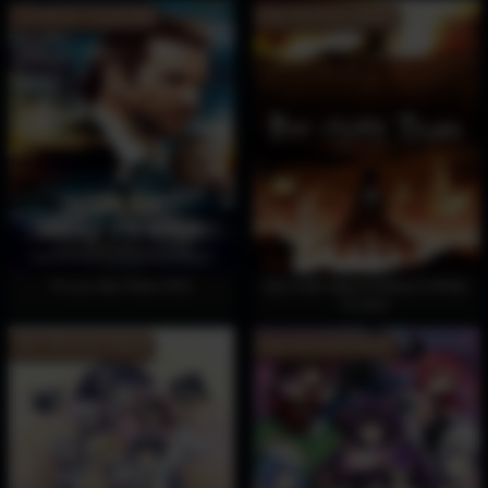
Full Vietsub + Thuyết Minh
Hoàn Tất (12/12) Vietsub
Trí Lực Siêu Phàm 2011
Đại Chiến Người Khổng Lồ (Phần
5) 2022
Hoàn Tất (12/12) Vietsub
Hoàn Tất (12/12) Vietsub