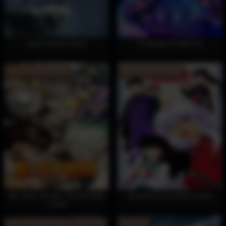
Huyễn Sủng Sư 2024
Thí Nghiệm Bí Mật 2021
Hoàn Tất (11/11) Vietsub
Hoàn Tất (26/26) Vietsub
Tiến Sĩ Đá: Hồi Sinh Thế Giới (Phần
Khuyển Dạ Xoa (Phần 2) 2009
2) 2021
Hoàn Tất (36/36) Vietsub + Thuyết Minh
Full Vietsub