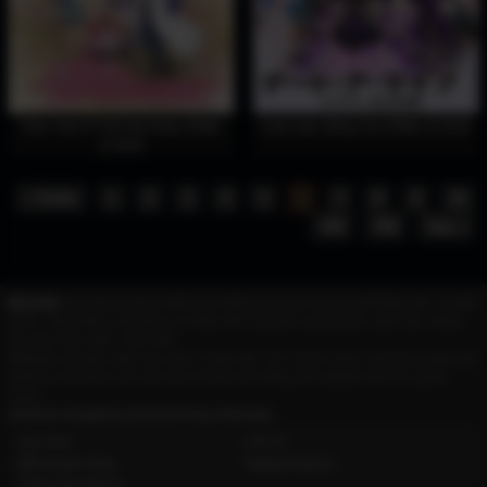
Thức Tỉnh Ở Thế Giới Khác (Phần
Cuộc Hẹn Sống Còn (Phần 3) 2019
2) 2023
« Trước
1
2
3
4
5
6
7
8
9
10
...
194
195
Sau »
Motchill
Xem phim online miễn phí chất lượng cao với phụ đề tiếng việt - thuyết
minh - lồng tiếng. Mọt phim có nhiều thể loại phim phong phú, đặc sắc, nhiều
bộ phim hay nhất - mới nhất.
Website với giao diện trực quan, thuận tiện, tốc độ tải nhanh, thường xuyên cập
nhật các bộ phim mới hứa hẹn sẽ đem lại những trải nghiệm tốt cho người
dùng.
phimmoi
dongphim
phimchill
tvhay
hhkungfu
Quy định
Liên hệ
Điều khoản chung
Telegram binbzzz
Chính sách riêng tư