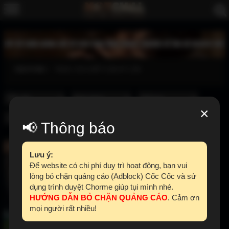
XEM PHIM
TAGS: CÁI CHẾT CON KỲ LÂN
×
📢 Thông báo
Full Vietsub
Lưu ý:
Để website có chi phí duy trì hoạt động, bạn vui
lòng bỏ chặn quảng cáo (Adblock) Cốc Cốc và sử
dụng trình duyệt Chorme giúp tụi mình nhé.
HƯỚNG DẪN BỎ CHẶN QUẢNG CÁO
. Cảm ơn
mọi người rất nhiều!