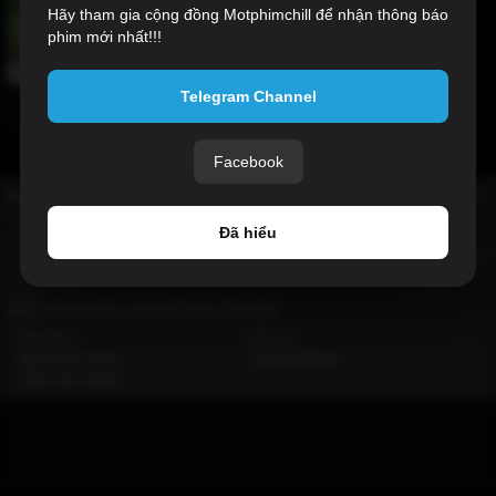
Hãy tham gia cộng đồng Motphimchill để nhận thông báo
phim mới nhất!!!
Telegram Channel
Cái Chết Con Kỳ Lân 2025
Facebook
Motchill
Xem phim online miễn phí chất lượng cao với phụ đề tiếng việt - thuyết
minh - lồng tiếng. Mọt phim có nhiều thể loại phim phong phú, đặc sắc, nhiều
Đã hiểu
bộ phim hay nhất - mới nhất.
Website với giao diện trực quan, thuận tiện, tốc độ tải nhanh, thường xuyên cập
nhật các bộ phim mới hứa hẹn sẽ đem lại những trải nghiệm tốt cho người
dùng.
phimmoi
dongphim
phimchill
tvhay
hhkungfu
Quy định
Liên hệ
Điều khoản chung
Telegram binbzzz
Chính sách riêng tư