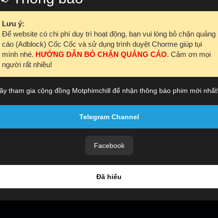
Lưu ý:
Để website có chi phí duy trì hoạt động, bạn vui lòng bỏ chặn quảng
cáo (Adblock) Cốc Cốc và sử dụng trình duyệt Chorme giúp tụi
mình nhé.
HƯỚNG DẪN BỎ CHẶN QUẢNG CÁO
. Cảm ơn mọi
người rất nhiều!
ãy tham gia cộng đồng Motphimchill để nhận thông báo phim mới nhất!
Telegram Channel
Facebook
Đã hiểu