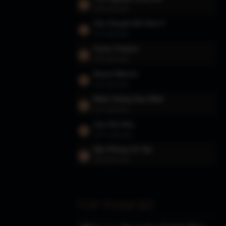
4
558 lượt xem
Câu Chuyện Đồ Chơi 5
5
813 lượt xem
Seven Snipers
6
226 lượt xem
Desert Warrior
7
233 lượt xem
Nhân Chứng Duy Nhất
8
217 lượt xem
Lầu Chú Hỏa
9
3271 lượt xem
Hậu Phòng Vô Tận
10
366 lượt xem
TOP PHIM BỘ