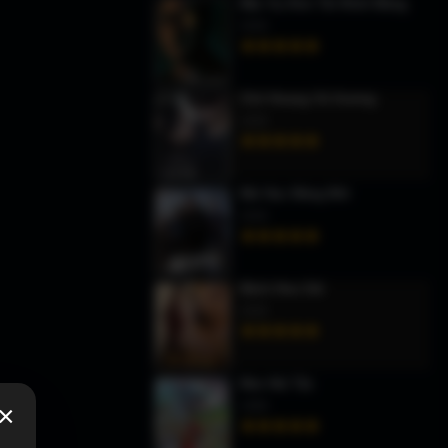
Đặc Vụ Kim Tái Khởi Động
2026
Chó Hoang Và Xương
2026
/7) Vietsub
Full Vietsub
Hoàn Tất (10/10) Vietsub
Tra
Bài Học Đáng Đời
2026
Bách Hoa Sát
2026
c đời của Lea
Chuyến Đi Hỗn Loạn
Dịch Vụ Cướp Người Yêu
Đảo Hải Tặc
1999
×