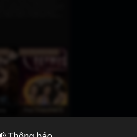
, 45, 46, 47, 48, 49, 50, Beauty in Black
ần 2) netflix, Beauty in Black (Phần 2) wetv,
Phần 2) dongphym, Beauty in Black (Phần 2)
, luotphim, fimfast, dongphim, fullphim,
ty in Black (Phần 2) Thuyết Minh, Beauty in
 Tiếng
Hoàn Tất (22/22) Vietsub
Trailer Vietsub
Hoàn Tất (7
ạng
Phép Thuật (Phần 8)
Tiến Lên
7 cuộ
📢 Thông báo