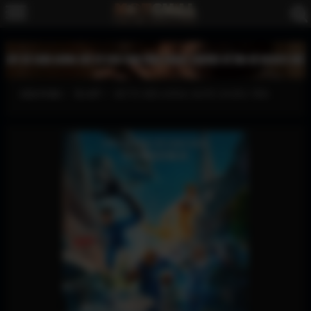
XEM PHIM
ÂU MỸ
BỘ TỨ SIÊU ĐẲNG: BƯỚC ĐI ĐẦU TIÊN