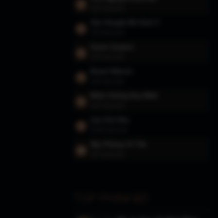
4
520 lượt xem
Câu Chuyện Đồ Chơi 5
5
763 lượt xem
Seven Snipers
6
189 lượt xem
Desert Warrior
7
195 lượt xem
Nhân Chứng Duy Nhất
8
182 lượt xem
Lầu Chú Hỏa
9
3039 lượt xem
Hậu Phòng Vô Tận
10
325 lượt xem
TOP PHIM BỘ