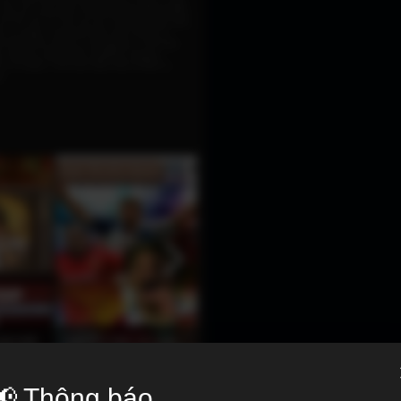
, xem Thế Giới Siêu Nhỏ (Phần 1) tập 11, tập
19, tap 20, xem phim Thế Giới Siêu Nhỏ (Phần
, 44, 45, 46, 47, 48, 49, 50, Thế Giới Siêu Nhỏ
 1) netflix, Thế Giới Siêu Nhỏ (Phần 1)
ới Siêu Nhỏ (Phần 1) dongphym, Thế Giới
, fptplay, phim1080, luotphim, fimfast,
on 1) online, Thế Giới Siêu Nhỏ (Phần 1)
g
Hoàn Tất (4/4) Vietsub
Full Vietsub
Hoàn Tất (6
Bố, đừng làm con mất mặt nữa! – Tiệc hậu
Cơn Sốt Sân Cỏ: Giải Ngoại Hạng Anh Trỗi Dậy
The Greatest Love Story Never Told
📢 Thông báo