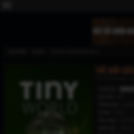
XEM PHIM
ÂU MỸ
THẾ GIỚI SIÊU NHỎ (PHẦN 1)
THẾ GIỚI SIÊ
Tiny World (Season 1) 
Trạng thái:
Hoàn Tấ
Đạo diễn:
N/A
Thời lượng:
30 phút
Số tập:
6 Tập
Tình trạng:
Hoàn th
Ngôn ngữ:
Vietsub